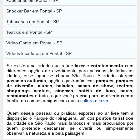
Papelarias em Pontal - SP
Snooker Bar em Pontal - SP
Tabacarias em Pontal - SP
Teatros em Pontal - SP
Vídeo Game em Pontal - SP
Vídeos locadoras em Pontal - SP
Se existe uma cidade que reúne
lazer
e
entretenimento
com
diferentes opções de divertimento para pessoas de todas as
idades, esse lugar se chama São Paulo. A cidade oferece
passeios culturais
, opções gastronômicas,
parques
,
parques
de diversão
,
clubes
,
baladas
,
casas de show
,
teatros
,
shoppings centers
,
cinemas
,
hotéis de luxo
,
bares
,
restaurantes
e tudo o que você precisa para se divertir com a
família ou com os amigos com muita
cultura e lazer
.
Quem deseja passear ou praticar esportes ao ar livre tem à
disposição o Parque do Ibirapuera, um dos
pontos turísticos
da cidade de São Paulo mais famosos e mais procurados por
quem pretende descansar, se divertir ou simplesmente
observar a natureza e a bela paisagem.