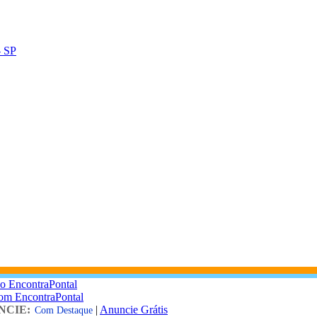
- SP
o EncontraPontal
com EncontraPontal
NCIE:
|
Anuncie Grátis
Com Destaque