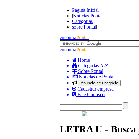
Página Inicial
|
Notícias Pontal
|
Categorias
|
sobre Pontal
|
encontra
Pontal
encontra
Pontal
Home
Categorias A-Z
Sobre Pontal
Notícias de Pontal
Anuncie seu negócio
Cadastrar empresa
Fale Conosco
LETRA U - Busca p