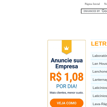
|
Página Inicial
No
encontr
LETRA
Laboratór
Lan Hous
Lanchone
Lanterna
Laticínio
Laticínio
Lava-Ráp