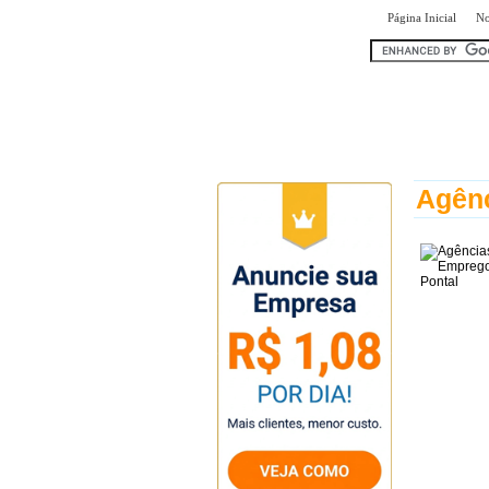
|
Página Inicial
No
encontr
Agênc