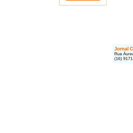
Jornal C
Rua Áurea
(16) 917