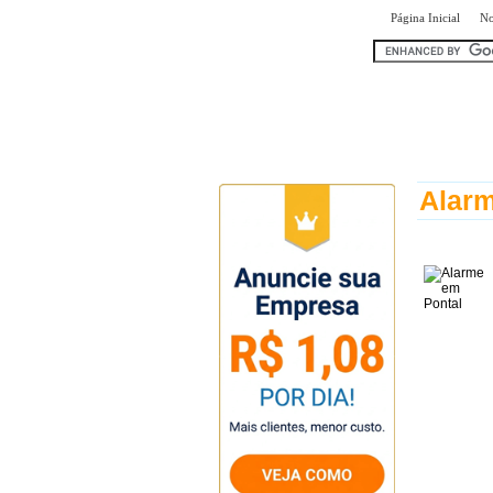
|
Página Inicial
No
encontr
Alarm