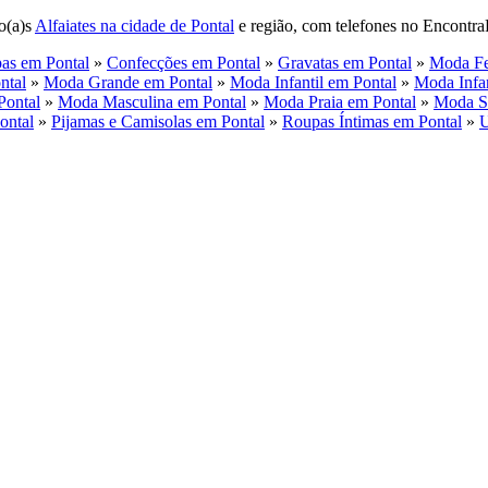
o(a)s
Alfaiates na cidade de Pontal
e região, com telefones no EncontraP
as em Pontal
»
Confecções em Pontal
»
Gravatas em Pontal
»
Moda Fe
ntal
»
Moda Grande em Pontal
»
Moda Infantil em Pontal
»
Moda Infan
Pontal
»
Moda Masculina em Pontal
»
Moda Praia em Pontal
»
Moda S
ontal
»
Pijamas e Camisolas em Pontal
»
Roupas Íntimas em Pontal
»
U