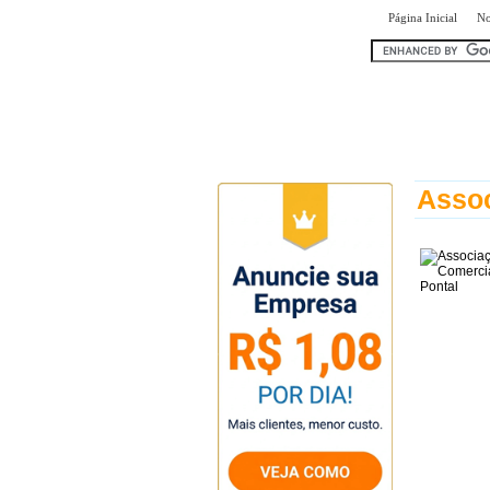
|
Página Inicial
No
encontr
Assoc