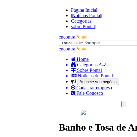
Página Inicial
|
Notícias Pontal
|
Categorias
|
sobre Pontal
|
encontra
Pontal
encontra
Pontal
Home
Categorias A-Z
Sobre Pontal
Notícias de Pontal
Anuncie seu negócio
Cadastrar empresa
Fale Conosco
Banho e Tosa de A