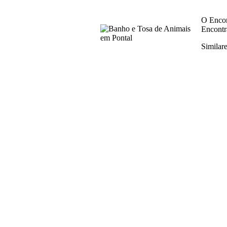
O Encon
Encontr
Similar