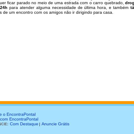
uer ficar parado no meio de uma estrada com o carro quebrado,
drog
 24h
para atender alguma necessidade de última hora, e também
t
s de um encontro com os amigos não ir dirigindo para casa.
e o EncontraPontal
 com EncontraPontal
Com Destaque
Anuncie Grátis
CIE:
|