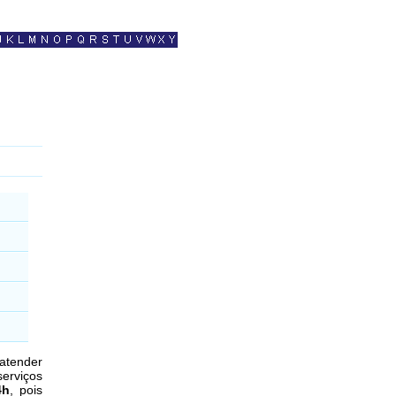
 atender
erviços
4h
, pois