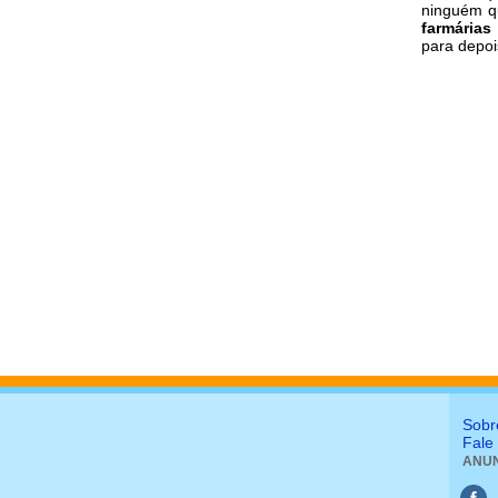
ninguém q
farmárias
para depoi
Sobr
Fale
ANUN