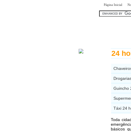
|
Página Inicial
No
encontr
24 ho
Chaveiro
Drogaria
Guincho 
Supermer
Táxi 24 h
Toda cida
emergênci
básicos q