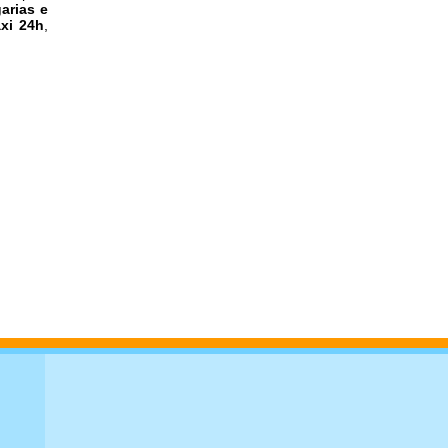
arias e
áxi 24h
,