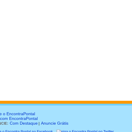
e o EncontraPontal
 com EncontraPontal
Com Destaque
Anuncie Grátis
CIE:
|