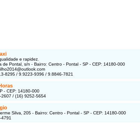
axi
qualidade e rapidez.
a de Pontal, s/n - Bairro: Centro - Pontal - SP - CEP: 14180-000
jfilho2014@outlook.com
13-8295 / 9.9223-9396 / 9.8846-7821
 Horas
SP - CEP: 14180-000
-2607 / (16) 9252-5654
gio
erme Silva, 205 - Bairro: Centro - Pontal - SP - CEP: 14180-000
5-4791