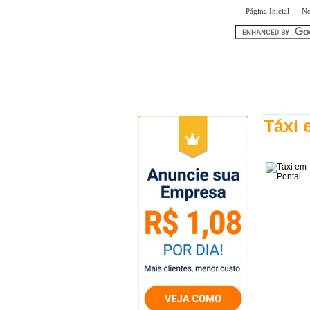
|
Página Inicial
No
encontr
Táxi 