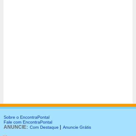
Sobre o EncontraPontal
Fale com EncontraPontal
ANUNCIE:
|
Com Destaque
Anuncie Grátis