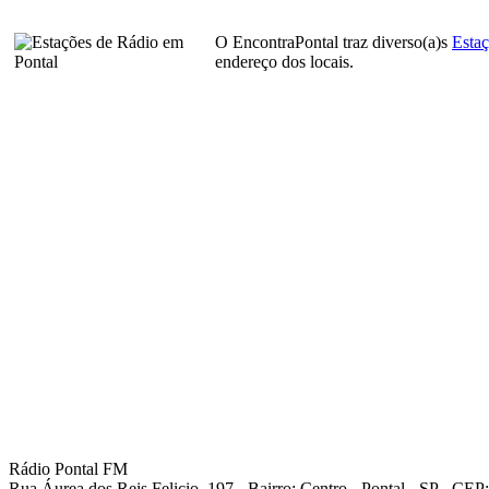
O EncontraPontal traz diverso(a)s
Estaç
endereço dos locais.
Rádio Pontal FM
Rua Áurea dos Reis Felicio, 197 - Bairro: Centro - Pontal - SP - CE