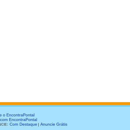
e o EncontraPontal
 com EncontraPontal
Com Destaque
Anuncie Grátis
CIE:
|