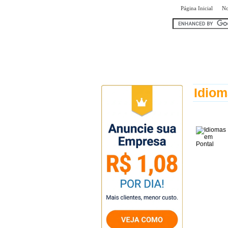
|
Página Inicial
No
encontr
Idiom