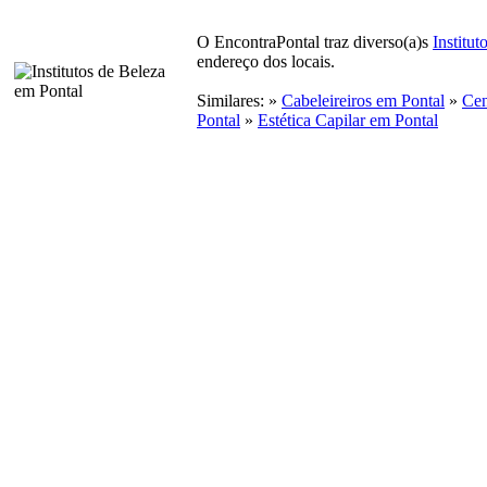
O EncontraPontal traz diverso(a)s
Institut
endereço dos locais.
Similares: »
Cabeleireiros em Pontal
»
Cen
Pontal
»
Estética Capilar em Pontal