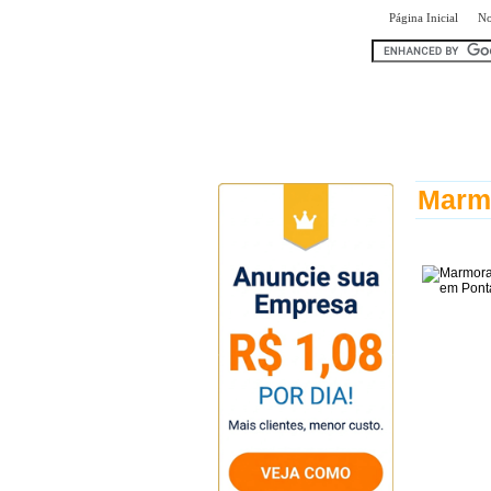
|
Página Inicial
No
encontr
Marmo