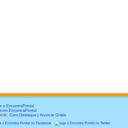
e o EncontraPontal
 com EncontraPontal
Com Destaque
Anuncie Grátis
CIE:
|