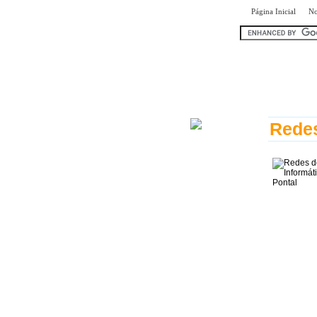
|
Página Inicial
No
encontr
Redes