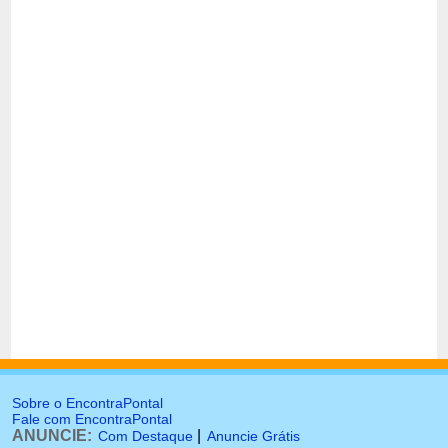
Sobre o EncontraPontal
Fale com EncontraPontal
ANUNCIE:
|
Com Destaque
Anuncie Grátis