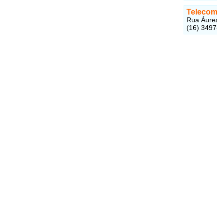
Telecom
Rua Áurea
(16) 349