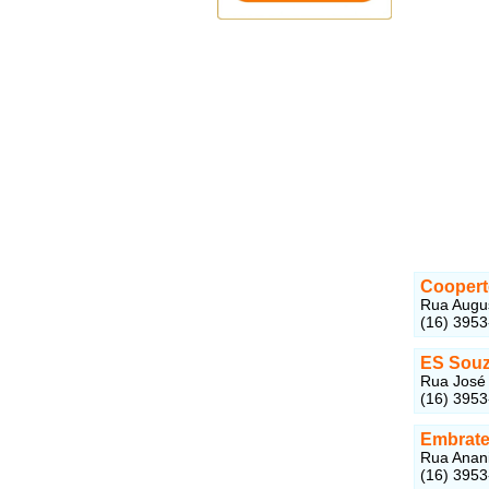
Coopert
Rua Augus
(16) 3953
ES Souz
Rua José 
(16) 395
Embrate
Rua Anani
(16) 395