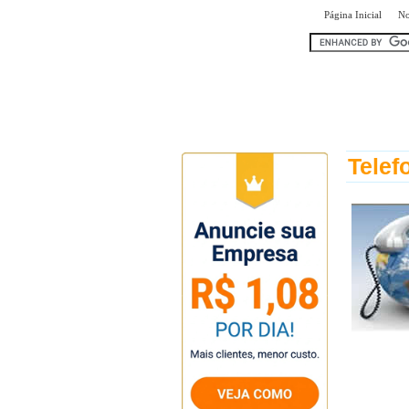
|
Página Inicial
No
encontr
Telef