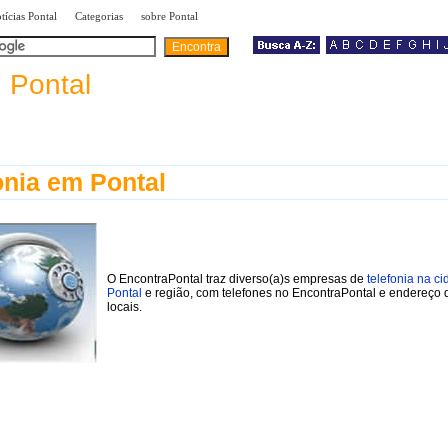
|
|
|
tícias Pontal
Categorias
sobre Pontal
a
Pontal
onia em Pontal
O EncontraPontal traz diverso(a)s empresas de
telefonia na c
Pontal
e região, com telefones no EncontraPontal e endereço 
locais.