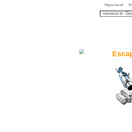
|
Página Inicial
No
encontr
Esca