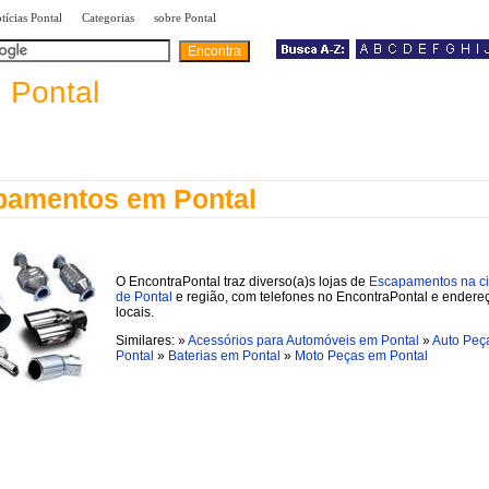
|
|
|
tícias Pontal
Categorias
sobre Pontal
a
Pontal
pamentos em Pontal
O EncontraPontal traz diverso(a)s lojas de
Escapamentos na c
de Pontal
e região, com telefones no EncontraPontal e endere
locais.
Similares: »
Acessórios para Automóveis em Pontal
»
Auto Peç
Pontal
»
Baterias em Pontal
»
Moto Peças em Pontal