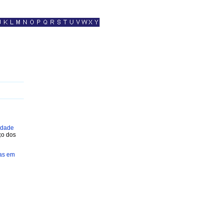
idade
ço dos
as em