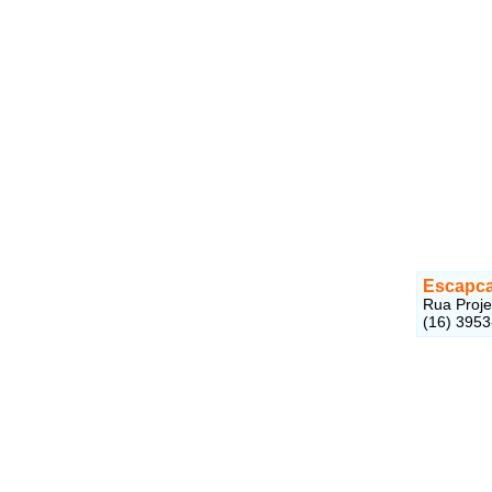
Escapca
Rua Proje
(16) 395