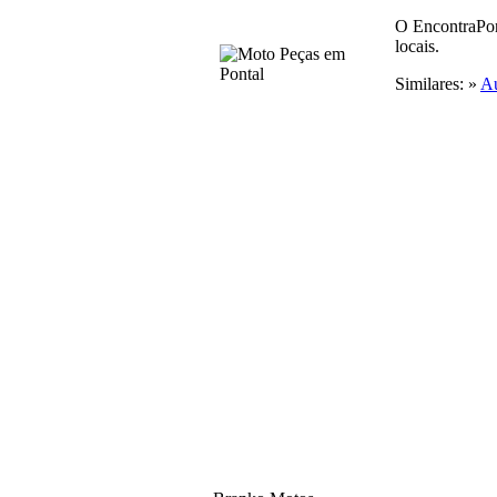
O EncontraPon
locais.
Similares: »
Au