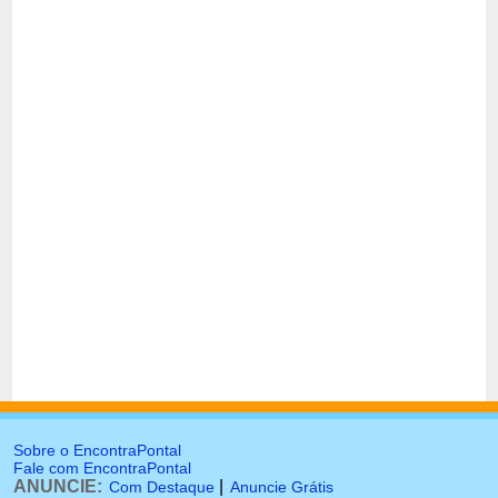
Sobre o EncontraPontal
Fale com EncontraPontal
ANUNCIE:
|
Com Destaque
Anuncie Grátis